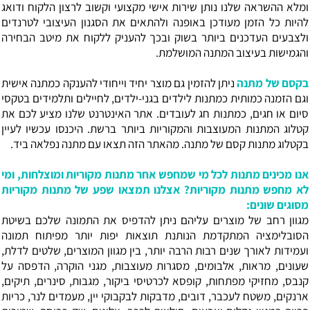
ומלא ההשראה שלנו נותן שירות אישי מקצועי וקשוב לרצון הלקוח ודואג
להיות כל הזמן מעודכן באופנה ולהתאים את הסגנון העיצובי לטרנדים
ולצבעים העדכנים ביותר בשוק ובכך להעניק ללקוח את מיטב הבחירה
והגמישות בעיצוב המתנה המושלמת.
בקסם של מתנה
ניתן להזמין גם מוצר יחיד וייחודי להענקה כמתנה אישית
וגם הזמנה כמותית כמתנות לילדים בגני-ילדים, לחיילים ותלמידים בטקסי
סיום או חגים, כמתנות חג לעובדים. אתר האינטרנט שלנו מציע לכם את
קטלוג המתנות המעוצבות והמקוריות ביותר ברשת. היכנסו עכשיו לעיין
בקטלוג מתנות קסם של מתנה. מהאתר הזה תצאו עם מתנה נפלאה ביד.
אנו מכינים מתנות לכל מי שמחפש אחר מתנות מקוריות ומוצלחות, ומי
לא מחפש מתנות מקוריות? אצלנו תמצאו שפע של מתנות מקוריות
מסוגים שונים:
מגוון רחב של מוצרים עליהם ניתן להדפיס את התמונה שלכם בשיטת
הסובלימציה המתקדמת הנותנת תוצאות יפות יותר מפיתוח תמונה
ועמידות לאורך שנים רבות הרבה יותר, בין מגוון המוצרים, שלטים לדלת,
שעונים, מראות, אלבומים, מסגרות מעוצבות, מגני הוקרה, הדפסה על
קנבס, מחזיקי מפתחות, קופסא לכרטיסי ביקור, מגבות, סינרים, תיקים,
ארנקים, משטח לעכבר, דובים, מדבקות לבקבוקי יין, מעמדים לנר, כריות