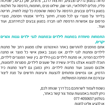
פרווה במגוון גדלים וצבעים, חולצות לרכב, צלונים, שק כביסה, שמיכות
פליז, פנלים לסלולארי, תגי שם, שילוט פנים ,חותמות ,הדפסה על חולצות
במגוון גדלים וצבעים, הדפסה על כוסות שהופכת כל קפה לחוויה, חריטה
בלייזר על מוצרי עץ לכל מטרה, חיתוך בלייזר אמנותי ויפהפה, מוצרי
פרסום עם אפשרות הדפסת לוגו חברה במגוון צבעים לבחירתכם, ועוד
ועוד.
התמחות מיוחדת במתנות לילדים ובמתנות לגני ילדים
גננות והורים
יקרים,
אתם מוזמנים להתרשם באתר האינטרנט שלנו ממגוון רחב של מתנות
לילדים ומתנות לגני ילדים. אנו נעצב באופן אישי כל מוצר או מתנה
לילדכם הפרטי, או מתנות לילדים בגן-הילדים. בין שאר המוצרים לילדים,
תוכלו למצוא אצלנו גלריה עשירה של שעונים לילדים, מסגרות לתמונות,
אלבום מעוצב ועוד מתנות לילדים. ניתן כמובן גם ליצור מתנות כיד
הדמיון, אנו גמישים ופתוחים להצעות ורעיונות חדשים על מנת ליצור
עבורכם את המתנה המושלמת.
נשמח לעמוד לשרותכם בכל דרך שנוחה לכם,
ניתן לפנות באמצעות עמוד צור קשר באתר,
בטלפון 077-4050657
או להגיע אלינו לחנות