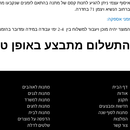
מי
ניתן
להגיע
לחנות
קסם
של
מתנה
בהתאם
לזמנים
שנקבעו
מראש
,
שיא
ויצמן
71
בחדרה
.
קה
:
יה
מוכן
ויעבור
למשלוח
בין
2-4
ימי
עבודה
במידה
ומדובר
בהזמנה
דחו
לום מתבצע באופן טלפונ
מ
תנות לאוהבים
מתנות לגנים
מתנות למשרד
מבצעים
מתנות לחגים
סוף שנה
מתנות לבית
הדפסה על מוצרים