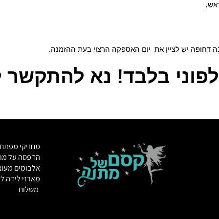
פה
יש
לציין
את
יום
האספקה
הרצוי
בעת
ההזמנה
.
י בלבד! נא להתקשר לח
מחזיקי מפתחות
הדפסה על מוצרי
אלבומים מעוצבי
מארזי לידה לתינ
משלוח