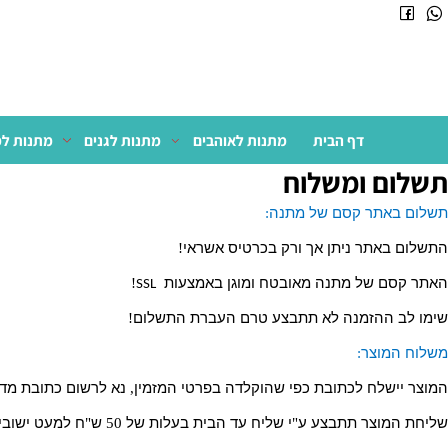
דף הבית
מתנות לאוהבים
מתנות לגנים
מתנות למשרד
ם ומשלוח
אתר
קסם
של
מתנה
:
באתר
ניתן
אך
ורק
בכרטיס
אשראי
!
ם
של
מתנה
מאובטח
ומוגן
באמצעות
!
SSL
ההזמנה
לא
תתבצע
ט
רם
העברת
התשלום
!
מוצר
:
שלח
לכתובת
כפי
שהוקלדה
בפרטי
המזמין
,
נא
לרשום
כתובת
מדויקת
.
מוצר
תתבצע
ע
"
י
שליח
עד
הבית
בעלות
של
50
ש
"
ח
למעט
ישובי
קצה