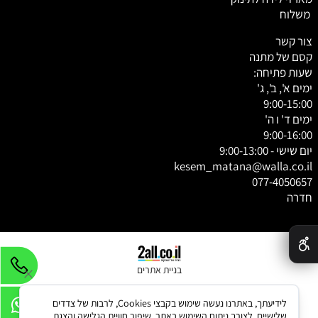
משלוח
צור קשר
קסם של מתנה
שעות פתיחה:
ימים א', ב', ג'
9:00-15:00
ימים ד' ו ה'
9:00-16:00
יום שישי - 9:00-13:00
kesem_matana@walla.co.il
077-4050657
חדרה
✕
בניית אתרים
לידיעתך, באתרנו נעשה שימוש בקבצי Cookies, לרבות של צדדים
שלישיים, לצורך ניתוח השימוש באתר, שיפור חוויית הגלישה והצגת